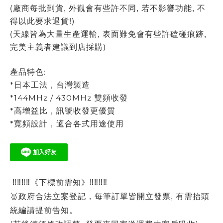
(廠商每批到貨, 外觀會有些許不同, 若不影響功能, 不
得以此要求退貨!)
(天線皆為大量生產運輸, 表面難免會有些許磕碰痕跡,
完美主義者建議到店採購)
產品特色:
*日本工法，台灣製造
*144MHz / 430MHz 雙頻收發
*高增益比，訊號收發更優質
*寬頻設計，適合各式用途使用
‼‼‼‼《下標前需知》‼‼‼‼
🥇政府合法立案登記，每筆訂單皆開立發票, 有需抬頭
統編請提前告知。