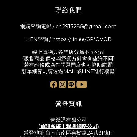
聯絡我們
網購諮詢電郵 /
ch2913286@gmail.com
LIEN諮詢 /
https://lin.ee/6PfOVOB
線上購物與各門店分屬不同公司
(販售商品.價格與經營方針會有些許不同)
若有維修或操作問題門店也可協助處置!
訂單細節則請透過MAIL或LINE進行聯繫!
營登資訊
青溪通有限公司
(通訊系統工程與網路公司)
營登地址:台南市南區喜樹路24巷31號1F