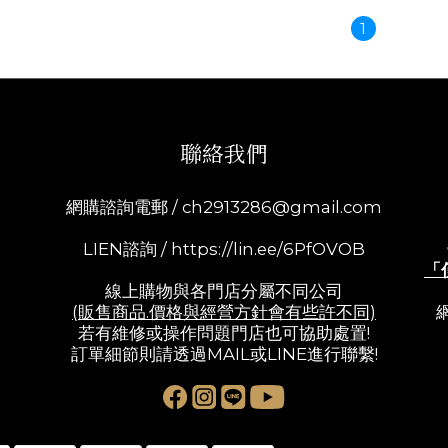
1
聯絡我們
網購諮詢電郵 /
ch2913286@gmail.com
LIEN諮詢 /
https://lin.ee/6PfOVOB
「
線上購物與各門店分屬不同公司
(販售商品.價格與經營方針會有些許不同)
若有維修或操作問題門店也可協助處置!
訂單細節則請透過MAIL或LINE進行聯繫!