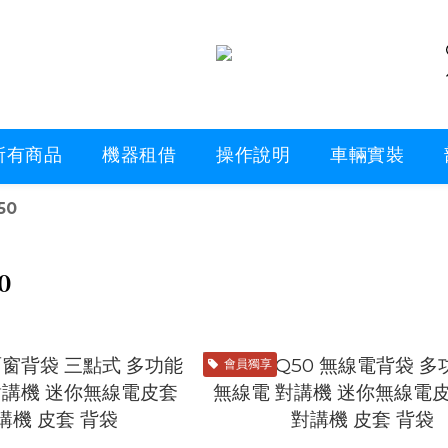
所有商品
機器租借
操作說明
車輛實裝
50
0
會員獨享