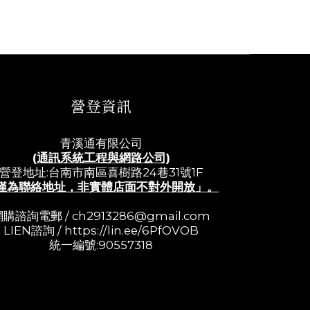
營登資訊
青溪通有限公司
(通訊系統工程與網路公司)
營登地址:台南市南區喜樹路24巷31號1F
僅為聯絡地址，非實體店面不對外開放」。
網購諮詢電郵 /
ch2913286@gmail.com
LIEN諮詢 /
https://lin.ee/6PfOVOB
統一編號:90557318