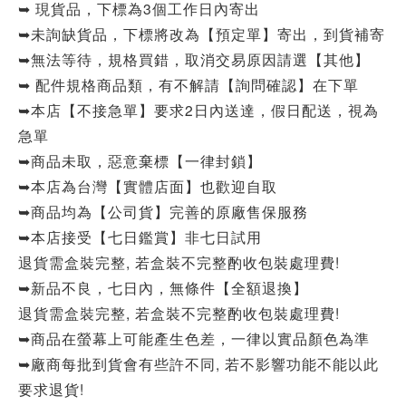
➥ 現貨品，下標為3個工作日內寄出
➥未詢缺貨品，下標將改為【預定單】寄出，到貨補寄
➥無法等待，規格買錯，取消交易原因請選【其他】
➥ 配件規格商品類，有不解請【詢問確認】在下單
➥本店【不接急單】要求2日內送達，假日配送，視為
急單
➥商品未取，惡意棄標【一律封鎖】
➥本店為台灣【實體店面】也歡迎自取
➥商品均為【公司貨】完善的原廠售保服務
➥本店接受【七日鑑賞】非七日試用
退貨需盒裝完整, 若盒裝不完整酌收包裝處理費!
➥新品不良，七日內，無條件【全額退換】
退貨需盒裝完整, 若盒裝不完整酌收包裝處理費!
➥商品在螢幕上可能產生色差，一律以實品顏色為準
➥廠商每批到貨會有些許不同, 若不影響功能不能以此
要求退貨!