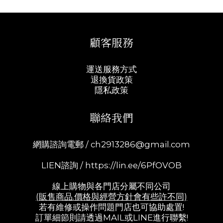
顧客服務
運送服務方式
退換貨政策
隱私政策
聯絡我們
網購諮詢電郵 /
ch2913286@gmail.com
LIEN諮詢 /
https://lin.ee/6PfOVOB
線上購物與各門店分屬不同公司
(販售商品.價格與經營方針會有些許不同)
若有維修或操作問題門店也可協助處置!
訂單細節則請透過MAIL或LINE進行聯繫!