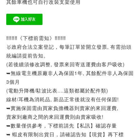
其餘車機也可自行改裝支架使用
‼‼‼‼《下標前需知》‼‼‼‼
🥇政府合法立案登記，每筆訂單皆開立發票, 有需抬頭
統編請提前告知。
(若後續須修改調整, 發票來回寄送運費由客戶吸收)
➥無線電主機原廠非人為保固1年, 其餘配件非人為保固
3個月
(電動升降機/駐波比表....這類都屬於配件類)
線材/耳機為消耗品, 新品正常後就沒有任何保固!
➥實施保固需由買家負擔機器到賣家的來回運費,
賣家到廠商之間的來回運費則由賣家吸收!
➥數量僅供參考，下標前請先【私訊】確認存量
➥ 蝦皮有限制出貨日，請確認告知【現貨】再下標