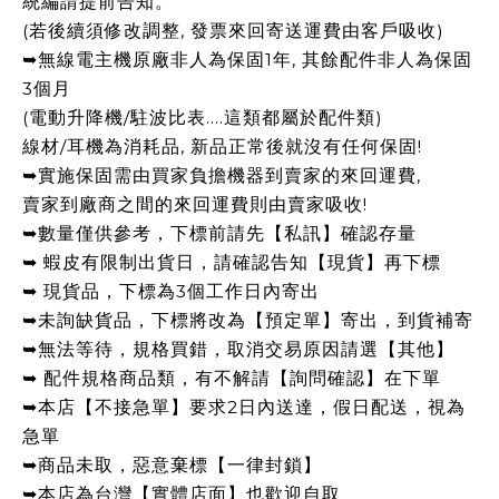
統編請提前告知。
(若後續須修改調整, 發票來回寄送運費由客戶吸收)
➥無線電主機原廠非人為保固1年, 其餘配件非人為保固
3個月
(電動升降機/駐波比表....這類都屬於配件類)
線材/耳機為消耗品, 新品正常後就沒有任何保固!
➥實施保固需由買家負擔機器到賣家的來回運費,
賣家到廠商之間的來回運費則由賣家吸收!
➥數量僅供參考，下標前請先【私訊】確認存量
➥ 蝦皮有限制出貨日，請確認告知【現貨】再下標
➥ 現貨品，下標為3個工作日內寄出
➥未詢缺貨品，下標將改為【預定單】寄出，到貨補寄
➥無法等待，規格買錯，取消交易原因請選【其他】
➥ 配件規格商品類，有不解請【詢問確認】在下單
➥本店【不接急單】要求2日內送達，假日配送，視為
急單
➥商品未取，惡意棄標【一律封鎖】
➥本店為台灣【實體店面】也歡迎自取