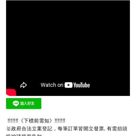
‼‼‼‼《下標前需知》‼‼‼‼
🥇政府合法立案登記，每筆訂單皆開立發票, 有需抬頭