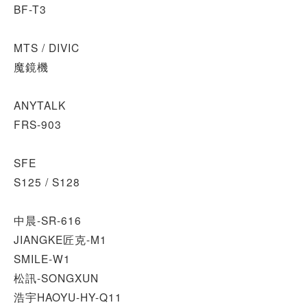
BF-T3
MTS / DIVIC
魔鏡機
ANYTALK
FRS-903
SFE
S125 / S128
中晨-
SR-616
JIANGKE匠克-
M1
SMILE-
W1
松訊-SONGXUN
浩宇HAOYU-
HY-Q11