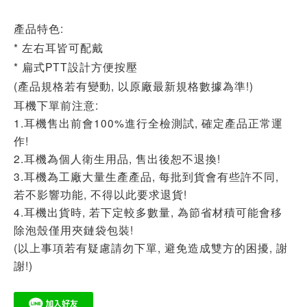
產品特色:
* 左右耳皆可配戴
* 扁式PTT設計方便按壓
(產品規格若有變動, 以原廠最新規格數據為準!)
耳機下單前注意:
1.耳機售出前會100%進行全檢測試, 確定產品正常運
作!
2.耳機為個人衛生用品, 售出後恕不退換!
3.耳機為工廠大量生產產品, 每批到貨會有些許不同,
若不影響功能, 不得以此要求退貨!
4.耳機出貨時, 若下定較多數量, 為節省材積可能會移
除泡殼僅用夾鏈袋包裝!
(以上事項若有疑慮請勿下單, 避免造成雙方的困擾, 謝
謝!)