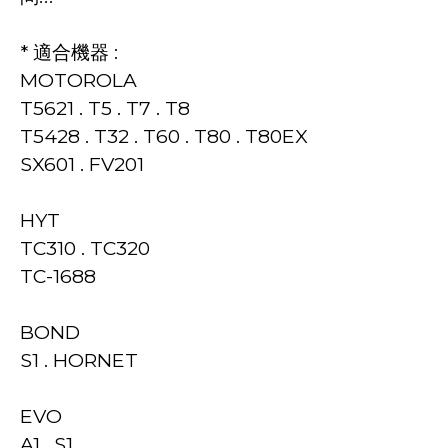
* 適合機器 : 
MOTOROLA
T5621 . T5 . T7 . T8
T5428 . T32 . T60 . T80 . T80EX
SX601 . FV201
HYT
TC310 . TC320
TC-1688
BOND
S1 . HORNET
EVO
A1 . S1