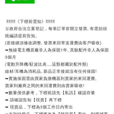
‼‼‼‼《下標前需知》‼‼‼‼
🥇政府合法立案登記，每筆訂單皆開立發票, 有需抬頭
統編請提前告知。
(若後續須修改調整, 發票來回寄送運費由客戶吸收)
➥無線電主機原廠非人為保固1年, 其餘配件非人為保固
3個月
(電動升降機/駐波比表....這類都屬於配件類)
線材/耳機為消耗品, 新品正常後就沒有任何保固!
➥實施保固需由買家負擔機器到賣家的來回運費,
賣家到廠商之間的來回運費則由賣家吸收!
➥數量僅供參考，下標前請先【私訊】確認存量
➥ 請確認告知【現貨】再下標
➥ 現貨品，下標為3個工作日內寄出
➥未詢缺貨品，下標將改為【預定單】寄出，到貨補寄