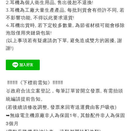
2.耳機為個人衛生用品, 售出後恕不退換!
3.耳機為工廠大量生產產品, 每批到貨會有些許不同, 若
不影響功能, 不得以此要求退貨!
4.耳機出貨時, 若下定較多數量, 為節省材積可能會移除
泡殼僅用夾鏈袋包裝!
(以上事項若有疑慮請勿下單, 避免造成雙方的困擾, 謝
謝!)
‼‼‼‼《下標前需知》‼‼‼‼
🥇政府合法立案登記，每筆訂單皆開立發票, 有需抬頭
統編請提前告知。
(若後續須修改調整, 發票來回寄送運費由客戶吸收)
➥無線電主機原廠非人為保固1年, 其餘配件非人為保固
3個月