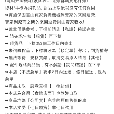
(電動升降機/駐波比表....這類都屬於配件類)
線材/耳機為消耗品, 新品正常後就沒有任何保固!
➥實施保固需由買家負擔機器到賣家的來回運費,
賣家到廠商之間的來回運費則由賣家吸收!
➥數量僅供參考，下標前請先【私訊】確認存量
➥ 請確認告知【現貨】再下標
➥ 現貨品，下標為3個工作日內寄出
➥未詢缺貨品，下標將改為【預定單】寄出，到貨補寄
➥無法等待，規格買錯，取消交易原因請選【其他】
➥ 配件規格商品類，有不解請【詢問確認】在下單
➥本店【不接急單】要求2日內送達，假日配送，視為
急單
➥商品未取，惡意棄標【一律封鎖】
➥本店為台灣【實體店面】也歡迎自取
➥商品均為【公司貨】完善的原廠售保服務
➥本店接受【七日鑑賞】非七日試用