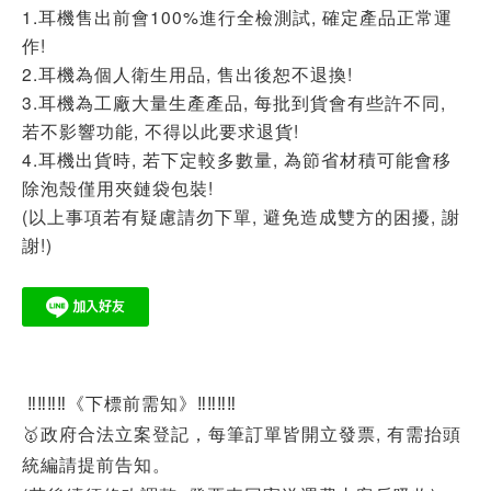
1.耳機售出前會100%進行全檢測試, 確定產品正常運
作!
2.耳機為個人衛生用品, 售出後恕不退換!
3.耳機為工廠大量生產產品, 每批到貨會有些許不同,
若不影響功能, 不得以此要求退貨!
4.耳機出貨時, 若下定較多數量, 為節省材積可能會移
除泡殼僅用夾鏈袋包裝!
(以上事項若有疑慮請勿下單, 避免造成雙方的困擾, 謝
謝!)
‼‼‼‼《下標前需知》‼‼‼‼
🥇政府合法立案登記，每筆訂單皆開立發票, 有需抬頭
統編請提前告知。