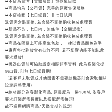
➥本店為台灣【實體店面】也歡迎自取
➥商品均為【公司貨】完善的原廠售保服務
➥本店接受【七日鑑賞】非七日試用
退貨需盒裝完整, 若盒裝不完整酌收包裝處理費!
➥新品不良，七日內，無條件【全額退換】
退貨需盒裝完整, 若盒裝不完整酌收包裝處理費!
➥商品在螢幕上可能產生色差，一律以實品顏色為準
➥廠商每批到貨會有些許不同, 若不影響功能不能以此
要求退貨!
➥機器出貨前可協助設定相關頻率資料, 此為客製化提
供出貨, 則無七日鑑賞期!
(若客戶未取貨或其他因素不需要該機器則會索取相關
設定調整費用)
➥線材部分為客製化商品, 原長度為一捲100M, 依客戶
要求訂製所需長度以及搭配所需接頭!
故不適用網購商品7天鑑賞期的規定!