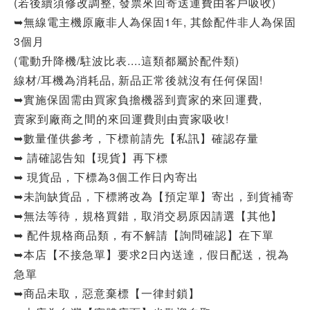
(若後續須修改調整, 發票來回寄送運費由客戶吸收)
➥無線電主機原廠非人為保固1年, 其餘配件非人為保固
3個月
(電動升降機/駐波比表....這類都屬於配件類)
線材/耳機為消耗品, 新品正常後就沒有任何保固!
➥實施保固需由買家負擔機器到賣家的來回運費,
賣家到廠商之間的來回運費則由賣家吸收!
➥數量僅供參考，下標前請先【私訊】確認存量
➥ 請確認告知【現貨】再下標
➥ 現貨品，下標為3個工作日內寄出
➥未詢缺貨品，下標將改為【預定單】寄出，到貨補寄
➥無法等待，規格買錯，取消交易原因請選【其他】
➥ 配件規格商品類，有不解請【詢問確認】在下單
➥本店【不接急單】要求2日內送達，假日配送，視為
急單
➥商品未取，惡意棄標【一律封鎖】