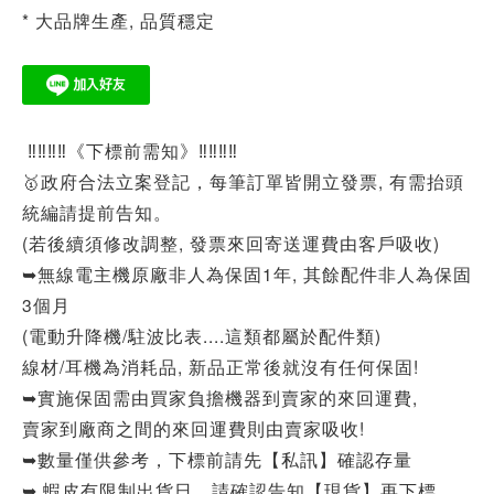
* 大品牌生產, 品質穩定
‼‼‼‼《下標前需知》‼‼‼‼
🥇政府合法立案登記，每筆訂單皆開立發票, 有需抬頭
統編請提前告知。
(若後續須修改調整, 發票來回寄送運費由客戶吸收)
➥無線電主機原廠非人為保固1年, 其餘配件非人為保固
3個月
(電動升降機/駐波比表....這類都屬於配件類)
線材/耳機為消耗品, 新品正常後就沒有任何保固!
➥實施保固需由買家負擔機器到賣家的來回運費,
賣家到廠商之間的來回運費則由賣家吸收!
➥數量僅供參考，下標前請先【私訊】確認存量
➥ 蝦皮有限制出貨日，請確認告知【現貨】再下標