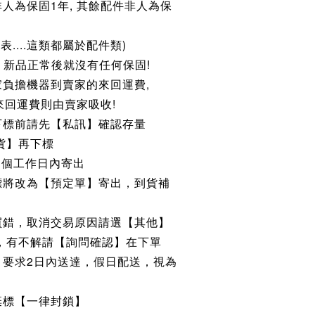
人為保固1年, 其餘配件非人為保
表....這類都屬於配件類)
, 新品正常後就沒有任何保固!
家負擔機器到賣家的來回運費,
來回運費則由賣家吸收!
下標前請先【私訊】確認存量
貨】再下標
3個工作日內寄出
標將改為【預定單】寄出，到貨補
買錯，取消交易原因請選【其他】
類，有不解請【詢問確認】在下單
】要求2日內送達，假日配送，視為
棄標【一律封鎖】