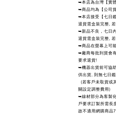
➥本店為台灣【實
➥商品均為【公司
➥本店接受【七日
退貨需盒裝完整, 
➥新品不良，七日
退貨需盒裝完整, 
➥商品在螢幕上可
➥廠商每批到貨會有
要求退貨!
➥機器出貨前可協助
供出貨, 則無七日鑑
(若客戶未取貨或
關設定調整費用)
➥線材部分為客製化商
戶要求訂製所需長
故不適用網購商品7