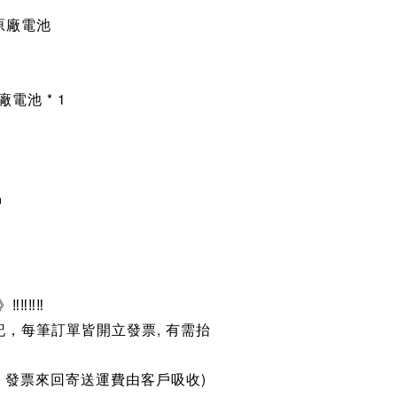
P 原廠電池
 原廠電池
* 1
h
‼‼‼‼
記，每筆訂單皆開立發票, 有需抬
。
, 發票來回寄送運費由客戶吸收)