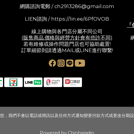
網購諮詢電郵 /
ch2913286@gmail.com
LIEN諮詢 /
https://lin.ee/6PfOVOB
「
線上購物與各門店分屬不同公司
(販售商品.價格與經營方針會有些許不同)
若有維修或操作問題門店也可協助處置!
訂單細節則請透過MAIL或LINE進行聯繫!
您，我們不會以電話或簡訊以及任何方式通知變更付款方式或更改分期設
Powered by Chinhsiradio