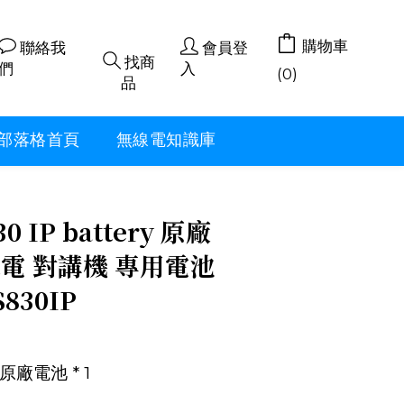
購物車
聯絡我
會員登
找商
們
入
(0)
品
部落格首頁
無線電知識庫
立即購買
0 IP battery 原廠
電 對講機 專用電池
S830IP
 原廠電池 * 1