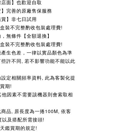
體店面】也歡迎自取
貨】完善的原廠售保服務
鑑賞】非七日試用
若盒裝不完整酌收包裝處理費!
內，無條件【全額退換】
若盒裝不完整酌收包裝處理費!
能產生色差，一律以實品顏色為準
些許不同, 若不影響功能不能以此
設定相關頻率資料, 此為客製化提
賞期!
其他因素不需要該機器則會索取相
品, 原長度為一捲100M, 依客
度以及搭配所需接頭!
天鑑賞期的規定!