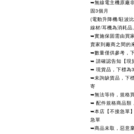
➥無線電主機原廠非
固3個月
(電動升降機/駐波比
線材/耳機為消耗品
➥實施保固需由買
賣家到廠商之間的
➥數量僅供參考，
➥ 請確認告知【現
➥ 現貨品，下標為
➥未詢缺貨品，下
寄
➥無法等待，規格
➥ 配件規格商品
➥本店【不接急單
急單
➥商品未取，惡意