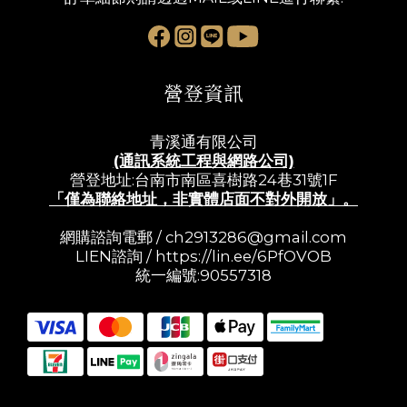
營登資訊
青溪通有限公司
(通訊系統工程與網路公司)
營登地址:台南市南區喜樹路24巷31號1F
「僅為聯絡地址，非實體店面不對外開放」。
網購諮詢電郵 /
ch2913286@gmail.com
LIEN諮詢 /
https://lin.ee/6PfOVOB
統一編號:90557318