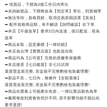
➥ 現貨品，下標為3個工作日內寄出
➥未詢缺貨品，下標將改為【預定單】寄出，到貨補寄
➥無法等待，規格買錯，取消交易原因請選【其他】
➥ 配件規格商品類，有不解請【詢問確認】在下單
➥本店【不接急單】要求2日內送達，假日配送，視為
急單
➥商品未取，惡意棄標【一律封鎖】
➥本店為台灣【實體店面】也歡迎自取
➥商品均為【公司貨】完善的原廠售保服務
➥本店接受【七日鑑賞】非七日試用
退貨需盒裝完整, 若盒裝不完整酌收包裝處理費!
➥新品不良，七日內，無條件【全額退換】
退貨需盒裝完整, 若盒裝不完整酌收包裝處理費!
➥商品在螢幕上可能產生色差，一律以實品顏色為準
➥廠商每批到貨會有些許不同, 若不影響功能不能以此
要求退貨!