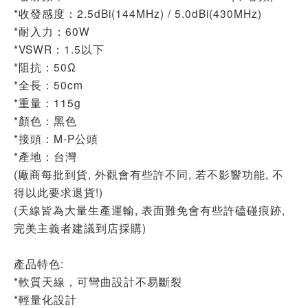
*收發感度：2.5dBi(144MHz) / 5.0dBi(430MHz)
*耐入力：60W
*VSWR：1.5以下
*阻抗：50Ω
*全長：50cm
*重量：115g
*顏色：黑色
*接頭：M-P公頭
*產地：台灣
(廠商每批到貨, 外觀會有些許不同, 若不影響功能, 不
得以此要求退貨!)
(天線皆為大量生產運輸, 表面難免會有些許磕碰痕跡,
完美主義者建議到店採購)
產品特色:
*軟質天線，可彎曲設計不易斷裂
*輕量化設計