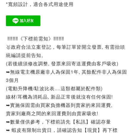
*寬頻設計，適合各式用途使用
‼‼‼‼《下標前需知》‼‼‼‼
🥇政府合法立案登記，每筆訂單皆開立發票, 有需抬頭
統編請提前告知。
(若後續須修改調整, 發票來回寄送運費由客戶吸收)
➥無線電主機原廠非人為保固1年, 其餘配件非人為保固
3個月
(電動升降機/駐波比表....這類都屬於配件類)
線材/耳機為消耗品, 新品正常後就沒有任何保固!
➥實施保固需由買家負擔機器到賣家的來回運費,
賣家到廠商之間的來回運費則由賣家吸收!
➥數量僅供參考，下標前請先【私訊】確認存量
➥ 蝦皮有限制出貨日，請確認告知【現貨】再下標