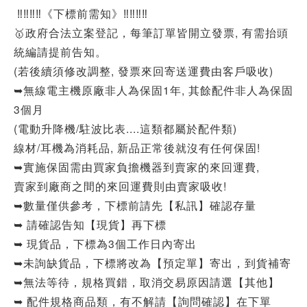
‼‼‼‼《下標前需知》‼‼‼‼
🥇政府合法立案登記，每筆訂單皆開立發票, 有需抬頭
統編請提前告知。
(若後續須修改調整, 發票來回寄送運費由客戶吸收)
➥無線電主機原廠非人為保固1年, 其餘配件非人為保固
3個月
(電動升降機/駐波比表....這類都屬於配件類)
線材/耳機為消耗品, 新品正常後就沒有任何保固!
➥實施保固需由買家負擔機器到賣家的來回運費,
賣家到廠商之間的來回運費則由賣家吸收!
➥數量僅供參考，下標前請先【私訊】確認存量
➥ 請確認告知【現貨】再下標
➥ 現貨品，下標為3個工作日內寄出
➥未詢缺貨品，下標將改為【預定單】寄出，到貨補寄
➥無法等待，規格買錯，取消交易原因請選【其他】
➥ 配件規格商品類，有不解請【詢問確認】在下單