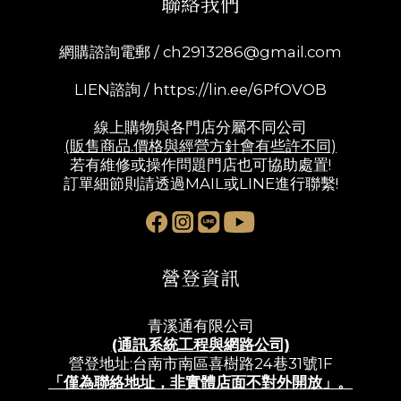
聯絡我們
網購諮詢電郵 /
ch2913286@gmail.com
LIEN諮詢 /
https://lin.ee/6PfOVOB
線上購物與各門店分屬不同公司
(販售商品.價格與經營方針會有些許不同)
若有維修或操作問題門店也可協助處置!
訂單細節則請透過MAIL或LINE進行聯繫!
營登資訊
青溪通有限公司
(通訊系統工程與網路公司)
營登地址:台南市南區喜樹路24巷31號1F
「僅為聯絡地址，非實體店面不對外開放」。