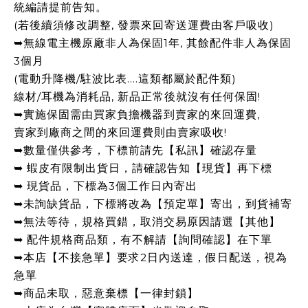
統編請提前告知。
(若後續須修改調整, 發票來回寄送運費由客戶吸收)
➥無線電主機原廠非人為保固1年, 其餘配件非人為保固
3個月
(電動升降機/駐波比表....這類都屬於配件類)
線材/耳機為消耗品, 新品正常後就沒有任何保固!
➥實施保固需由買家負擔機器到賣家的來回運費,
賣家到廠商之間的來回運費則由賣家吸收!
➥數量僅供參考，下標前請先【私訊】確認存量
➥ 蝦皮有限制出貨日，請確認告知【現貨】再下標
➥ 現貨品，下標為3個工作日內寄出
➥未詢缺貨品，下標將改為【預定單】寄出，到貨補寄
➥無法等待，規格買錯，取消交易原因請選【其他】
➥ 配件規格商品類，有不解請【詢問確認】在下單
➥本店【不接急單】要求2日內送達，假日配送，視為
急單
➥商品未取，惡意棄標【一律封鎖】