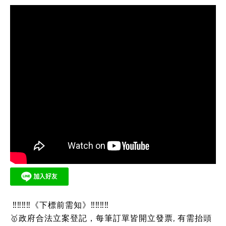
‼‼‼‼《下標前需知》‼‼‼‼
🥇政府合法立案登記，每筆訂單皆開立發票, 有需抬頭