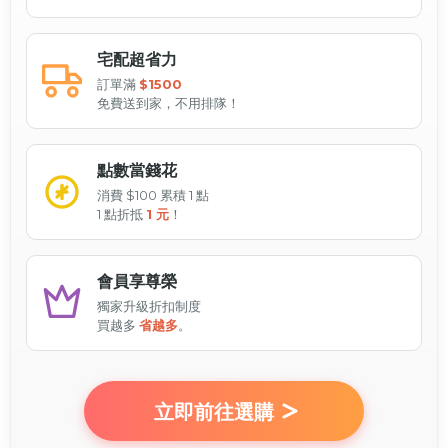
宅配超省力
訂單滿
$1500
免費送到家，不用排隊！
點數當錢花
消費 $100 累積 1 點
1 點折抵
1 元
！
會員享尊榮
獨家升級折扣制度
買越多
省越多
。
立即前往選購